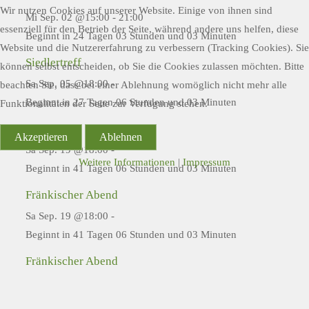
Wir nutzen Cookies auf unserer Website. Einige von ihnen sind
Mi Sep. 02 @15:00
-
21:00
essenziell für den Betrieb der Seite, während andere uns helfen, diese
Beginnt in 24 Tagen 03 Stunden und 03 Minuten
Website und die Nutzererfahrung zu verbessern (Tracking Cookies). Sie
Siedlertreff
können selbst entscheiden, ob Sie die Cookies zulassen möchten. Bitte
Sa Sep. 05 @18:00
-
beachten Sie, dass bei einer Ablehnung womöglich nicht mehr alle
Beginnt in 27 Tagen 06 Stunden und 03 Minuten
Funktionalitäten der Seite zur Verfügung stehen.
Waafabend
Akzeptieren
Ablehnen
Sa Sep. 19 @18:00
-
Weitere Informationen
|
Impressum
Beginnt in 41 Tagen 06 Stunden und 03 Minuten
Fränkischer Abend
Sa Sep. 19 @18:00
-
Beginnt in 41 Tagen 06 Stunden und 03 Minuten
Fränkischer Abend