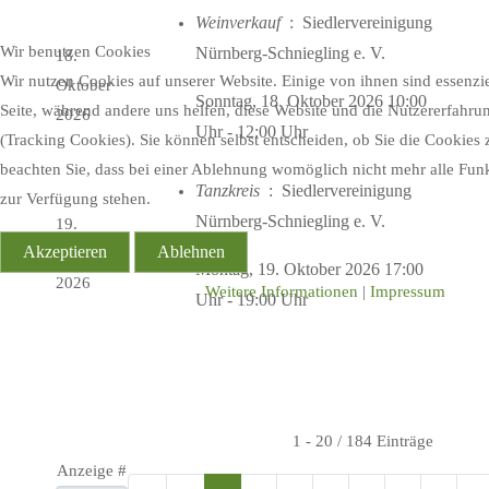
Weinverkauf
: Siedlervereinigung
Wir benutzen Cookies
Nürnberg-Schniegling e. V.
18.
Wir nutzen Cookies auf unserer Website. Einige von ihnen sind essenzie
Oktober
Sonntag, 18. Oktober 2026 10:00
Seite, während andere uns helfen, diese Website und die Nutzererfahru
2026
Uhr - 12:00 Uhr
(Tracking Cookies). Sie können selbst entscheiden, ob Sie die Cookies 
beachten Sie, dass bei einer Ablehnung womöglich nicht mehr alle Funkt
Tanzkreis
: Siedlervereinigung
zur Verfügung stehen.
Nürnberg-Schniegling e. V.
19.
Akzeptieren
Ablehnen
Oktober
Montag, 19. Oktober 2026 17:00
2026
Weitere Informationen
|
Impressum
Uhr - 19:00 Uhr
Limite der Paginierungsliste
1 - 20 / 184 Einträge
Anzeige #