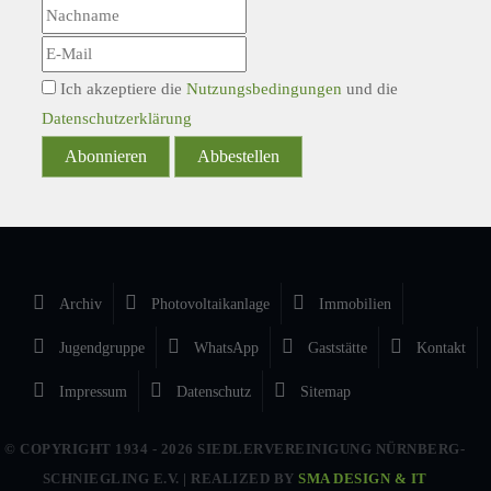
Ich akzeptiere die
Nutzungsbedingungen
und die
Datenschutzerklärung
Abonnieren
Abbestellen
Archiv
Photovoltaikanlage
Immobilien
Jugendgruppe
WhatsApp
Gaststätte
Kontakt
Impressum
Datenschutz
Sitemap
© COPYRIGHT 1934 -
2026 SIEDLERVEREINIGUNG NÜRNBERG-
SCHNIEGLING E.V. | REALIZED BY
SMA DESIGN & IT