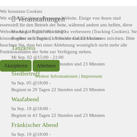
Wir benutzen Cookies
Veranstaltungen
Wir nutzen Cookies auf unserer Website. Einige von ihnen sind
essenziell für den Betrieb der Seite, während andere uns helfen, diese
Mo Aug. 10 @17:00
-
19:00
Website und die Nutzererfahrung zu verbessern (Tracking Cookies). Sie
Beginnt in 3 Tagen 21 Stunden und 23 Minuten
können selbst entscheiden, ob Sie die Cookies zulassen möchten. Bitte
beachten Sie, dass bei einer Ablehnung womöglich nicht mehr alle
Tanzkreis
Funktionalitäten der Seite zur Verfügung stehen.
Mi Sep. 02 @15:00
-
21:00
Beginnt in 26 Tagen 19 Stunden und 23 Minuten
Akzeptieren
Ablehnen
Siedlertreff
Weitere Informationen
|
Impressum
Sa Sep. 05 @18:00
-
Beginnt in 29 Tagen 22 Stunden und 23 Minuten
Waafabend
Sa Sep. 19 @18:00
-
Beginnt in 43 Tagen 22 Stunden und 23 Minuten
Fränkischer Abend
Sa Sep. 19 @18:00
-